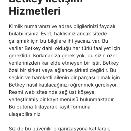
Hizmetleri
Kimlik numaranızı ve adres bilgilerinizi faydalı
bulabilirsiniz. Evet, haklısınız ancak sitede
çalışmak için bu bilgilere ihtiyacınız var. Bu
veriler Betkey dahil olduğu her türlü faaliyet için
gereklidir. Korkmanıza gerek yok, bu sizin özel
verilerinizden kar elde etmeyen bir iştir. Betkey
özel bir şirket veya eğlence şirketi değildir. Bu
seçkin ve hareketli ailenin bir parçası olmak için
Betkey nasıl katılacağınızı öğrenmek gerekiyor.
Resmî web sitesinde sağ üst köşeye
yerleştirilmiş bir kayıt menüsü bulunmaktadır.
Bu butona tıklayarak kayıt formuna
ulaşabilirsiniz
Siz de bu güvenilir organizasyona katılarak,