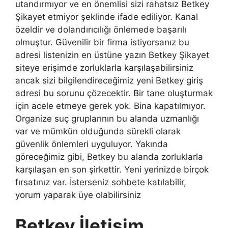
utandırmıyor ve en önemlisi sizi rahatsız Betkey
Şikayet etmiyor şeklinde ifade ediliyor. Kanal
özeldir ve dolandırıcılığı önlemede başarılı
olmuştur. Güvenilir bir firma istiyorsanız bu
adresi listenizin en üstüne yazın Betkey Şikayet
siteye erişimde zorluklarla karşılaşabilirsiniz
ancak sizi bilgilendireceğimiz yeni Betkey giriş
adresi bu sorunu çözecektir. Bir tane oluşturmak
için acele etmeye gerek yok. Bina kapatılmıyor.
Organize suç gruplarının bu alanda uzmanlığı
var ve mümkün olduğunda sürekli olarak
güvenlik önlemleri uyguluyor. Yakında
göreceğimiz gibi, Betkey bu alanda zorluklarla
karşılaşan en son şirkettir. Yeni yerinizde birçok
fırsatınız var. İsterseniz sohbete katılabilir,
yorum yaparak üye olabilirsiniz
Betkey İletişim