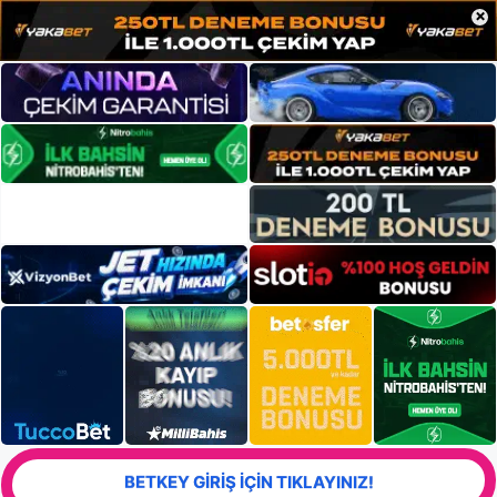
×
BETKEY GİRİŞ İÇİN TIKLAYINIZ!