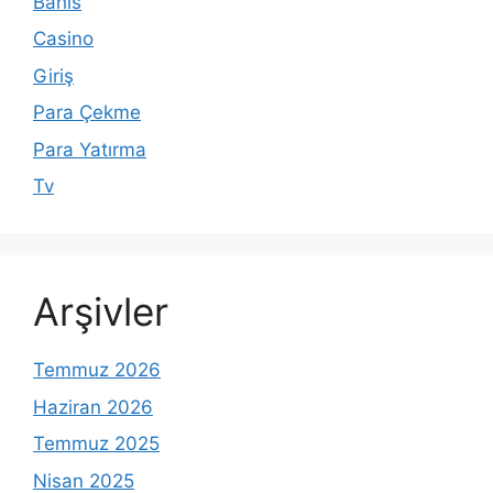
Bahis
Casino
Giriş
Para Çekme
Para Yatırma
Tv
Arşivler
Temmuz 2026
Haziran 2026
Temmuz 2025
Nisan 2025