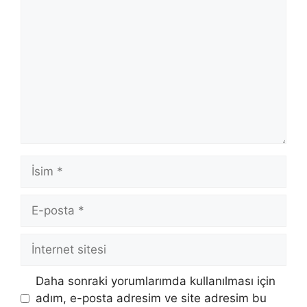
İsim
E-
posta
İnternet
sitesi
Daha sonraki yorumlarımda kullanılması için
adım, e-posta adresim ve site adresim bu