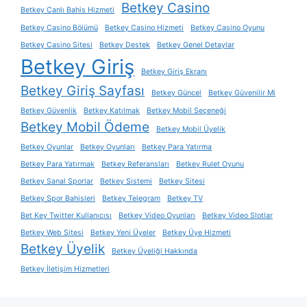
Betkey Casino
Betkey Canlı Bahis Hizmeti
Betkey Casino Bölümü
Betkey Casino Hizmeti
Betkey Casino Oyunu
Betkey Casino Sitesi
Betkey Destek
Betkey Genel Detaylar
Betkey Giriş
Betkey Giriş Ekranı
Betkey Giriş Sayfası
Betkey Güncel
Betkey Güvenilir Mi
Betkey Güvenlik
Betkey Katılmak
Betkey Mobil Seçeneği
Betkey Mobil Ödeme
Betkey Mobil Üyelik
Betkey Oyunlar
Betkey Oyunları
Betkey Para Yatırma
Betkey Para Yatırmak
Betkey Referansları
Betkey Rulet Oyunu
Betkey Sanal Sporlar
Betkey Sistemi
Betkey Sitesi
Betkey Spor Bahisleri
Betkey Telegram
Betkey TV
Bet Key Twitter Kullanıcısı
Betkey Video Oyunları
Betkey Video Slotlar
Betkey Web Sitesi
Betkey Yeni Üyeler
Betkey Üye Hizmeti
Betkey Üyelik
Betkey Üyeliği Hakkında
Betkey İletişim Hizmetleri