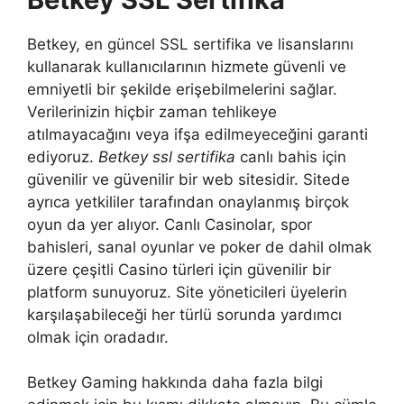
Betkey, en güncel SSL sertifika ve lisanslarını
kullanarak kullanıcılarının hizmete güvenli ve
emniyetli bir şekilde erişebilmelerini sağlar.
Verilerinizin hiçbir zaman tehlikeye
atılmayacağını veya ifşa edilmeyeceğini garanti
ediyoruz.
Betkey ssl sertifika
canlı bahis için
güvenilir ve güvenilir bir web sitesidir. Sitede
ayrıca yetkililer tarafından onaylanmış birçok
oyun da yer alıyor. Canlı Casinolar, spor
bahisleri, sanal oyunlar ve poker de dahil olmak
üzere çeşitli Casino türleri için güvenilir bir
platform sunuyoruz. Site yöneticileri üyelerin
karşılaşabileceği her türlü sorunda yardımcı
olmak için oradadır.
Betkey Gaming hakkında daha fazla bilgi