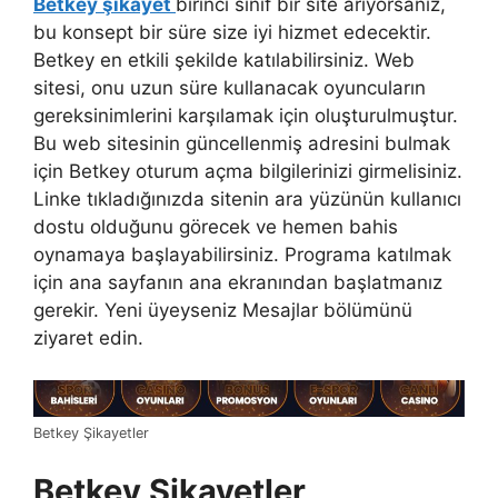
Betkey şikayet
birinci sınıf bir site arıyorsanız,
bu konsept bir süre size iyi hizmet edecektir.
Betkey en etkili şekilde katılabilirsiniz. Web
sitesi, onu uzun süre kullanacak oyuncuların
gereksinimlerini karşılamak için oluşturulmuştur.
Bu web sitesinin güncellenmiş adresini bulmak
için Betkey oturum açma bilgilerinizi girmelisiniz.
Linke tıkladığınızda sitenin ara yüzünün kullanıcı
dostu olduğunu görecek ve hemen bahis
oynamaya başlayabilirsiniz. Programa katılmak
için ana sayfanın ana ekranından başlatmanız
gerekir. Yeni üyeyseniz Mesajlar bölümünü
ziyaret edin.
Betkey Şikayetler
Betkey Şikayetler