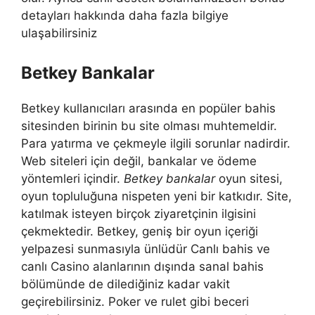
detayları hakkında daha fazla bilgiye
ulaşabilirsiniz
Betkey Bankalar
Betkey kullanıcıları arasında en popüler bahis
sitesinden birinin bu site olması muhtemeldir.
Para yatırma ve çekmeyle ilgili sorunlar nadirdir.
Web siteleri için değil, bankalar ve ödeme
yöntemleri içindir.
Betkey bankalar
oyun sitesi,
oyun topluluğuna nispeten yeni bir katkıdır. Site,
katılmak isteyen birçok ziyaretçinin ilgisini
çekmektedir. Betkey, geniş bir oyun içeriği
yelpazesi sunmasıyla ünlüdür Canlı bahis ve
canlı Casino alanlarının dışında sanal bahis
bölümünde de dilediğiniz kadar vakit
geçirebilirsiniz. Poker ve rulet gibi beceri