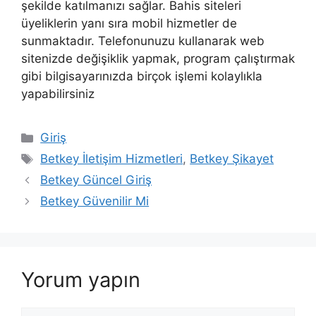
şekilde katılmanızı sağlar. Bahis siteleri
üyeliklerin yanı sıra mobil hizmetler de
sunmaktadır. Telefonunuzu kullanarak web
sitenizde değişiklik yapmak, program çalıştırmak
gibi bilgisayarınızda birçok işlemi kolaylıkla
yapabilirsiniz
Kategoriler
Giriş
Etiketler
Betkey İletişim Hizmetleri
,
Betkey Şikayet
Betkey Güncel Giriş
Betkey Güvenilir Mi
Yorum yapın
Yorum