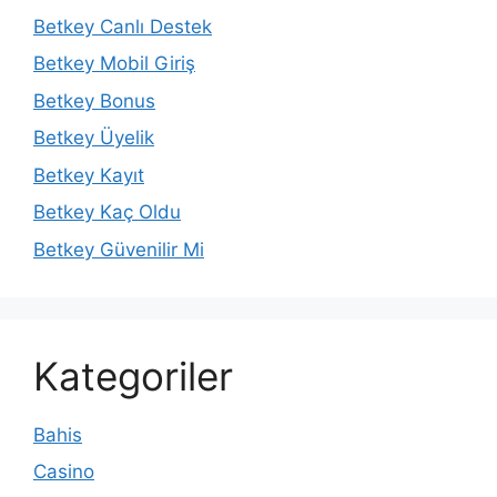
Betkey Canlı Destek
Betkey Mobil Giriş
Betkey Bonus
Betkey Üyelik
Betkey Kayıt
Betkey Kaç Oldu
Betkey Güvenilir Mi
Kategoriler
Bahis
Casino