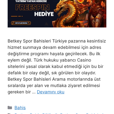
Betkey Spor Bahisleri Türkiye pazarına kesintisiz
hizmet sunmaya devam edebilmesi için adres
değiştirme programı hayata geçirilecek. Bu ilk
eylem değil. Türk hukuku yabancı Casino
sitelerini yasal olarak kabul etmediği için bu bir
defalık bir olay değil, sık görülen bir olaydır.
Betkey Spor Bahisleri Arama motorlarında üst
sıralarda yer alan ve mutlaka ziyaret edilmesi
gereken bir …
Devamını oku
Kategoriler
Bahis