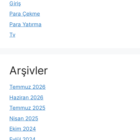
Giriş
Para Çekme
Para Yatırma
Tv
Arşivler
Temmuz 2026
Haziran 2026
Temmuz 2025
Nisan 2025
Ekim 2024
Eylül 2024