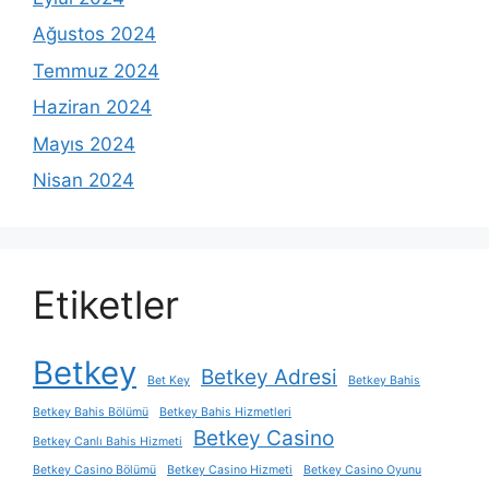
Ağustos 2024
Temmuz 2024
Haziran 2024
Mayıs 2024
Nisan 2024
Etiketler
Betkey
Betkey Adresi
Bet Key
Betkey Bahis
Betkey Bahis Bölümü
Betkey Bahis Hizmetleri
Betkey Casino
Betkey Canlı Bahis Hizmeti
Betkey Casino Bölümü
Betkey Casino Hizmeti
Betkey Casino Oyunu