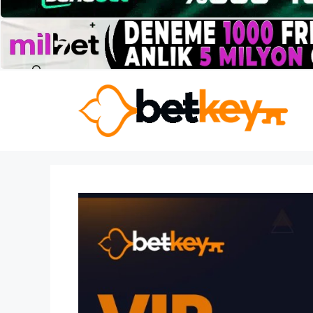
İçeriğe
atla