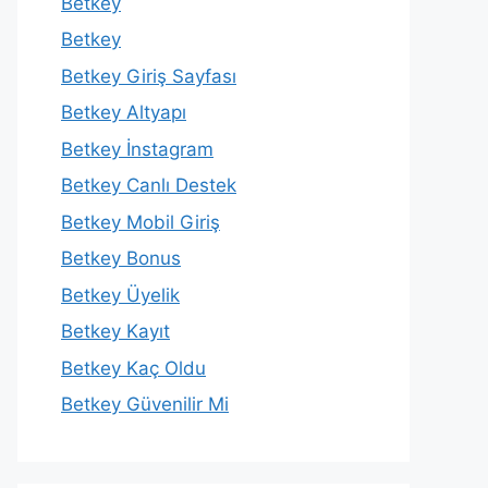
Betkey
Betkey
Betkey Giriş Sayfası
Betkey Altyapı
Betkey İnstagram
Betkey Canlı Destek
Betkey Mobil Giriş
Betkey Bonus
Betkey Üyelik
Betkey Kayıt
Betkey Kaç Oldu
Betkey Güvenilir Mi