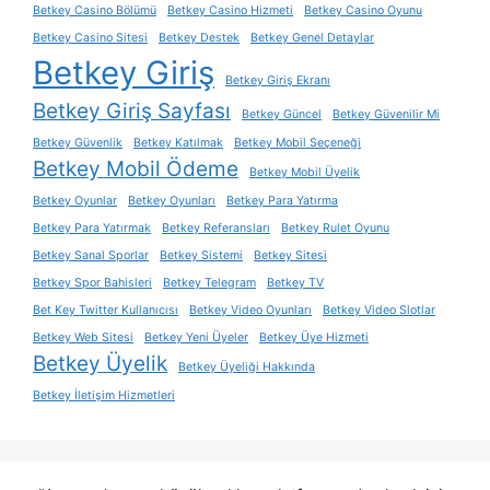
Betkey Casino Bölümü
Betkey Casino Hizmeti
Betkey Casino Oyunu
Betkey Casino Sitesi
Betkey Destek
Betkey Genel Detaylar
Betkey Giriş
Betkey Giriş Ekranı
Betkey Giriş Sayfası
Betkey Güncel
Betkey Güvenilir Mi
Betkey Güvenlik
Betkey Katılmak
Betkey Mobil Seçeneği
Betkey Mobil Ödeme
Betkey Mobil Üyelik
Betkey Oyunlar
Betkey Oyunları
Betkey Para Yatırma
Betkey Para Yatırmak
Betkey Referansları
Betkey Rulet Oyunu
Betkey Sanal Sporlar
Betkey Sistemi
Betkey Sitesi
Betkey Spor Bahisleri
Betkey Telegram
Betkey TV
Bet Key Twitter Kullanıcısı
Betkey Video Oyunları
Betkey Video Slotlar
Betkey Web Sitesi
Betkey Yeni Üyeler
Betkey Üye Hizmeti
Betkey Üyelik
Betkey Üyeliği Hakkında
Betkey İletişim Hizmetleri