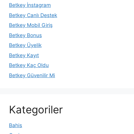
Betkey İnstagram
Betkey Canlı Destek
Betkey Mobil Giriş
Betkey Bonus
Betkey Üyelik
Betkey Kayıt
Betkey Kaç Oldu
Betkey Güvenilir Mi
Kategoriler
Bahis