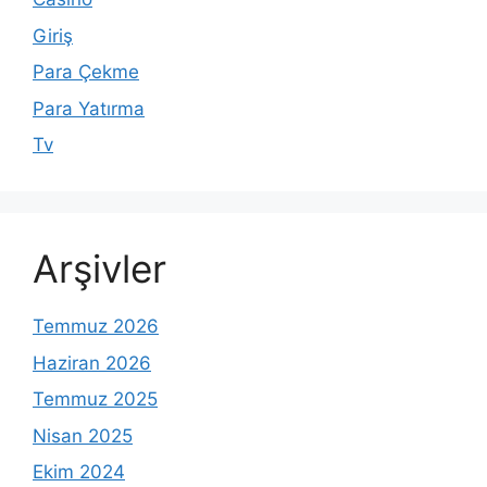
Giriş
Para Çekme
Para Yatırma
Tv
Arşivler
Temmuz 2026
Haziran 2026
Temmuz 2025
Nisan 2025
Ekim 2024