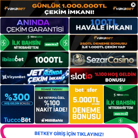
×
BETKEY GİRİŞ İÇİN TIKLAYINIZ!