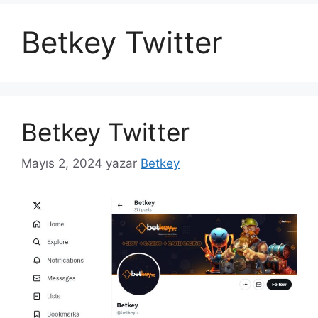
Betkey Twitter
Betkey Twitter
Mayıs 2, 2024
yazar
Betkey